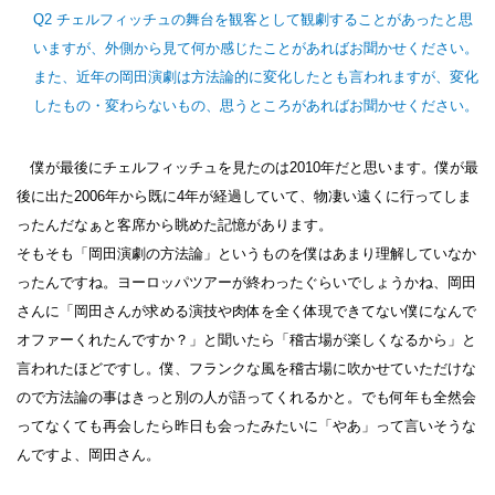
Q2 チェルフィッチュの舞台を観客として観劇することがあったと思
いますが、外側から見て何か感じたことがあればお聞かせください。
また、近年の岡田演劇は方法論的に変化したとも言われますが、変化
したもの・変わらないもの、思うところがあればお聞かせください。
僕が最後にチェルフィッチュを見たのは2010年だと思います。僕が最
後に出た2006年から既に4年が経過していて、物凄い遠くに行ってしま
ったんだなぁと客席から眺めた記憶があります。
そもそも「岡田演劇の方法論」というものを僕はあまり理解していなか
ったんですね。ヨーロッパツアーが終わったぐらいでしょうかね、岡田
さんに「岡田さんが求める演技や肉体を全く体現できてない僕になんで
オファーくれたんですか？」と聞いたら「稽古場が楽しくなるから」と
言われたほどですし。僕、フランクな風を稽古場に吹かせていただけな
ので方法論の事はきっと別の人が語ってくれるかと。でも何年も全然会
ってなくても再会したら昨日も会ったみたいに「やあ」って言いそうな
んですよ、岡田さん。