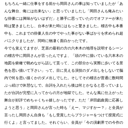
もちろん一緒に仕事をする前から岡田さんの事は知っていましたが「あ
んな舞台、俺には出来ない」と思っていましたし「岡田さんも俺みたい
な俳優には興味がないはずだ」と勝手に思っていたのでオファーが来た
時は驚きましたし、台本が来た時にはもっと驚きました。稽古中も本番
中も、これまでの俳優人生の中でやった事がない事ばかりを求められ超
パニクりましたが、同時に物凄く面白かったです。
今でも覚えてますが、芝居の最初の方の六本木の地理を説明するシーン
の稽古中に岡田さんが言ったんですよ、「頭の中に描いている六本木の
地図を俯瞰で眺めながら話して貰って、この部分から実際に歩いてる景
色を思い描いて下さい」って。目に見える演技のダメ出しをしないで脳
内で何を思い描くかのダメ出しでした。そしてその稽古が普通に数時間
ぶっ続けで休憩なしで。台詞を入れたら後は何とかなると思っていまし
たが台詞が完璧に入ってからの方が地獄でした。そんな風に仕上がった
舞台が好評でめちゃくちゃ嬉しかったです。ただ「岸田戯曲賞に応募し
ようと思う」と岡田さんが言った時も「えー、マジすかー？」と全員が
言ったし岡田さん自身も「もし受賞したらブラジャーをつけて授賞式に
行くよ」と言ってました。それぐらい、全員が「今の演劇界での今作の