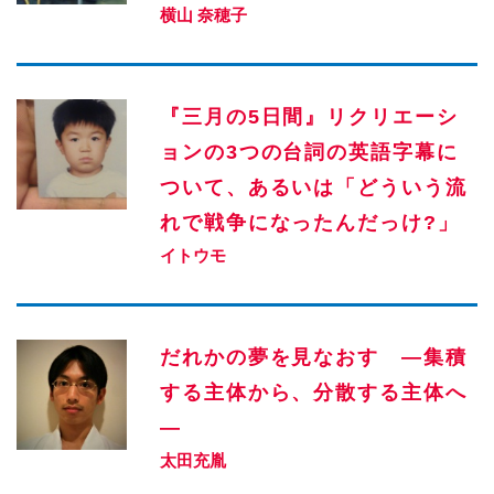
横山 奈穂子
『三月の5日間』リクリエーシ
ョンの3つの台詞の英語字幕に
ついて、あるいは「どういう流
れで戦争になったんだっけ?」
イトウモ
だれかの夢を見なおす ―集積
する主体から、分散する主体へ
―
太田充胤