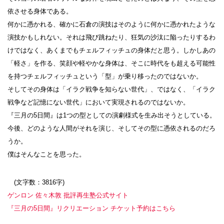
依させる身体である。
何かに憑かれる、確かに石倉の演技はそのように何かに憑かれたような
演技かもしれない。それは飛び跳ねたり、狂気の沙汰に陥ったりするわ
けではなく、あくまでもチェルフィッチュの身体だと思う。しかしあの
「軽さ」を作る、笑顔や軽やかな身体は、そこに時代をも超える可能性
を持つチェルフィッチュという「型」が乗り移ったのではないか。
そしてその身体は「イラク戦争を知らない世代」、ではなく、「イラク
戦争など記憶にない世代」において実現されるのではないか。
『三月の5日間』は1つの型としての演劇様式を生み出そうとしている。
今後、どのような人間がそれを演じ、そしてその型に憑依されるのだろ
うか。
僕はそんなことを思った。
(文字数：3816字)
ゲンロン 佐々木敦 批評再生塾公式サイト
『三月の5日間』リクリエーション チケット予約はこちら