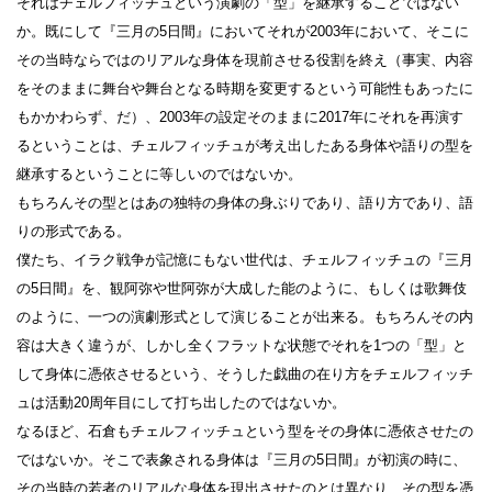
それはチェルフィッチュという演劇の「型」を継承することではない
か。既にして『三月の5日間』においてそれが2003年において、そこに
その当時ならではのリアルな身体を現前させる役割を終え（事実、内容
をそのままに舞台や舞台となる時期を変更するという可能性もあったに
もかかわらず、だ）、2003年の設定そのままに2017年にそれを再演す
るということは、チェルフィッチュが考え出したある身体や語りの型を
継承するということに等しいのではないか。
もちろんその型とはあの独特の身体の身ぶりであり、語り方であり、語
りの形式である。
僕たち、イラク戦争が記憶にもない世代は、チェルフィッチュの『三月
の5日間』を、観阿弥や世阿弥が大成した能のように、もしくは歌舞伎
のように、一つの演劇形式として演じることが出来る。もちろんその内
容は大きく違うが、しかし全くフラットな状態でそれを1つの「型」と
して身体に憑依させるという、そうした戯曲の在り方をチェルフィッチ
ュは活動20周年目にして打ち出したのではないか。
なるほど、石倉もチェルフィッチュという型をその身体に憑依させたの
ではないか。そこで表象される身体は『三月の5日間』が初演の時に、
その当時の若者のリアルな身体を現出させたのとは異なり、その型を憑