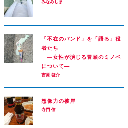
みなみしま
「不在のバンド」を「語る」役
者たち
—女性が演じる冒頭のミノベ
について—
吉原 啓介
想像力の彼岸
寺門 信