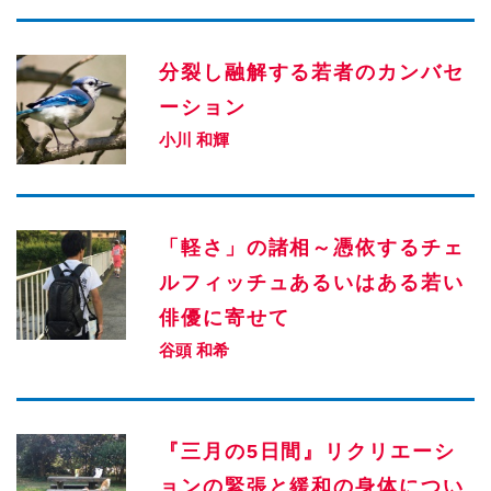
分裂し融解する若者のカンバセ
ーション
小川 和輝
「軽さ」の諸相～憑依するチェ
ルフィッチュあるいはある若い
俳優に寄せて
谷頭 和希
『三月の5日間』リクリエーシ
ョンの緊張と緩和の身体につい