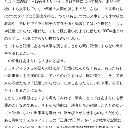
たように1991年～1997年というイラク戦争時には小学校か、まだ小学
校にすら入学していない年齢の人間が演じるのだ。さらにこの役者たち
は2つのタイプに分類出来得る。つまりある1つの出来事として小学校の
教場や、テレビでイラク戦争の存在を薄く認識してはいた世代と、もは
や記憶にすらない世代だ。そして既に書いたように僕たち1997年生まれ
の人間は、記憶にすらない世代なのだと思う。
うっすらと記憶にある出来事を演じることから既に記憶にすらない出来
事を演じることへ。
この変化はあまりにも大きいと思う。
チェルフィッチュの語りの話法が「記憶になんとなくある、あったらし
い出来事」を間接的に話していくのだとすれば、既に僕たち、そして未
来の演者たちは「記憶にすらない、しかしあったらしい出来事」を演じ
たり、見ることになる。
しかしこの事態はよくよく考えてみれば、演劇にとってはあまりにも普
通のことなのである。そもそも演劇は、演者たちが経験したことのない
（＝記憶にない）出来事を舞台上に浮かび上がらせるものなのだから、
ある意味でチェルフィッチュの『三月の5日間』をイラク戦争が記憶に
すらない世代が演じることは、2017年の若者が2003年の若者を演じる