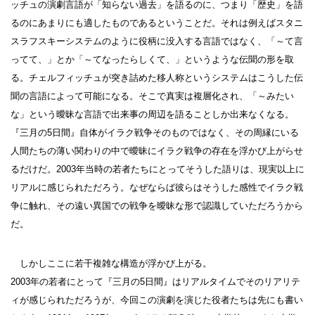
ッチュの演劇言語が「知らない過去」を語るのに、つまり「歴史」を語
るのにあまりにも適したものであるということだ。それは例えばスタニ
スラフスキーシステムのように役柄に没入する言語ではなく、「～て言
ってて、」とか「～てなったらしくて、」というような伝聞の形を取
る。チェルフィッチュが突き詰めた移人称というシステムはこうした伝
聞の言語によって可能になる。そこで真実は複層化され、「～みたい
な」という曖昧な言語で出来事の周辺を語ることしか出来なくなる。
『三月の5日間』自体がイラク戦争そのものではなく、その周縁にいる
人間たちの薄い関わりの中で曖昧にイラク戦争の存在を浮かび上がらせ
るだけだ。2003年当時の若者たちにとってそうした語りは、現実以上に
リアルに感じられただろう。なぜならば彼らはそうした感性でイラク戦
争に触れ、その遠い異国での戦争を曖昧な形で認識していただろうから
だ。
しかしここに若干複雑な構造が浮かび上がる。
2003年の若者にとって『三月の5日間』はリアルタイムでそのリアリテ
ィが感じられただろうが、今回この演劇を演じた役者たちは先にも書い