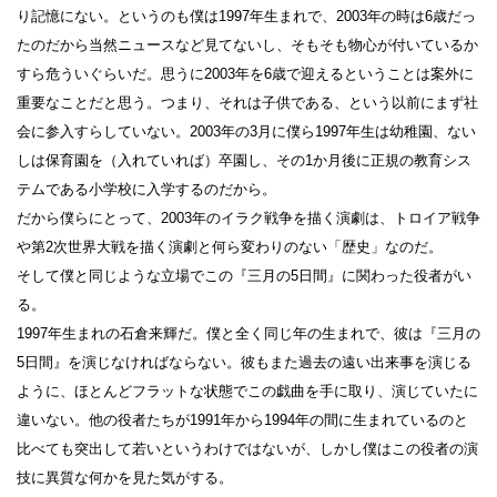
り記憶にない。というのも僕は1997年生まれで、2003年の時は6歳だっ
たのだから当然ニュースなど見てないし、そもそも物心が付いているか
すら危ういぐらいだ。思うに2003年を6歳で迎えるということは案外に
重要なことだと思う。つまり、それは子供である、という以前にまず社
会に参入すらしていない。2003年の3月に僕ら1997年生は幼稚園、ない
しは保育園を（入れていれば）卒園し、その1か月後に正規の教育シス
テムである小学校に入学するのだから。
だから僕らにとって、2003年のイラク戦争を描く演劇は、トロイア戦争
や第2次世界大戦を描く演劇と何ら変わりのない「歴史」なのだ。
そして僕と同じような立場でこの『三月の5日間』に関わった役者がい
る。
1997年生まれの石倉来輝だ。僕と全く同じ年の生まれで、彼は『三月の
5日間』を演じなければならない。彼もまた過去の遠い出来事を演じる
ように、ほとんどフラットな状態でこの戯曲を手に取り、演じていたに
違いない。他の役者たちが1991年から1994年の間に生まれているのと
比べても突出して若いというわけではないが、しかし僕はこの役者の演
技に異質な何かを見た気がする。