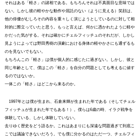
それはある「軽さ」の諸相である。もちろんそれは不真面目な意味では
ない。しかし彼の軽やかな動作や屈託のない（ように見える）笑顔は、
他の俳優がむしろその内容を重々しく演じようとしているのに対して相
対的に際立っていたと思う。もっと言えば、何かに憑かれたように軽や
かだった気がする。それは確かにチェルフィッチュのそれだが、しかし
見ようによっては野田秀樹の演劇における身体の軽やかさにも通ずるも
のを見ないでもない。
もちろんこの「軽さ」は僕が個人的に感じたに過ぎない。しかし、彼と
同じ年齢として、僕はこの「軽さ」を自分の問題としても考えるに値す
るのではないか。
一体この「軽さ」はどこから来るのか。
1997年とは僕が生まれ、石倉来輝が生まれた年である（そしてチェル
フィッチュが生まれた年でもある！）。僕らは6歳の時、イラク戦争を
体験している、しかし体験していない。
去りゆく歴史をどう語るか。これはあまりにも深遠な問題過ぎて到底こ
こでは議論できないだろう。でも僕に分かるのはただ一つ、チェルフィ