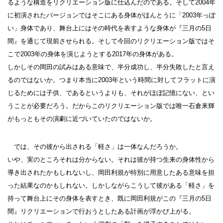
るような構造をリクリエーション版に仕込んだのである。そして2004年
に初演されたバージョンではそこにある身体がほんとうに「2003年っぽ
い」身体であり、舞台上にはその時代を表すような身体が『三月の5日
間』を通じて現前させられる。そして今回のリクリエーション版ではそ
こで2003年の身体を演じようとする2017年の身体がある。
しかしその岡田の試みはある意味で、半分成功し、半分失敗したと言え
るのではないか。つまり本当に2003年という時間に対してフラットに演
じるためには子供、であるというよりも、それがほぼ記憶にない、とい
うことが必要だろう。だからこのリクリエーション版では唯一石倉来輝
がもっともその演劇に近づいていたのではないか。
では、その彼から出される「軽さ」は一体なんだろうか。
いや、実のところそれは分からない。それは彼が持つ生来の身体性から
導き出されたかもしれないし、岡田利規が特別に用意したある意味を担
った結果なのかもしれない。しかしながらこうして彼がある「軽さ」を
持って舞台上にその身体を表すとき、既に岡田利規がこの『三月の5日
間』リクリエーションで行おうとしたある計画が浮かび上がる。