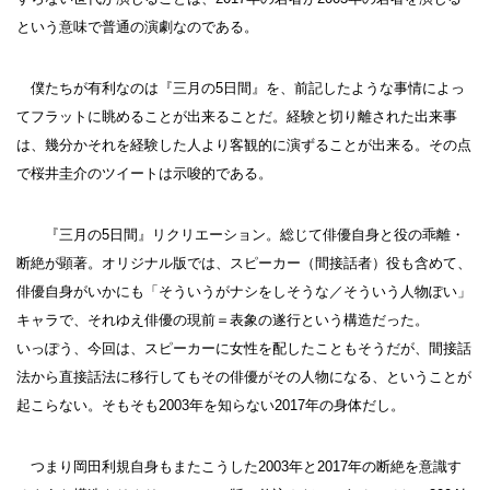
という意味で普通の演劇なのである。
僕たちが有利なのは『三月の5日間』を、前記したような事情によっ
てフラットに眺めることが出来ることだ。経験と切り離された出来事
は、幾分かそれを経験した人より客観的に演ずることが出来る。その点
で桜井圭介のツイートは示唆的である。
『三月の5日間』リクリエーション。総じて俳優自身と役の乖離・
断絶が顕著。オリジナル版では、スピーカー（間接話者）役も含めて、
俳優自身がいかにも「そういうがナシをしそうな／そういう人物ぽい」
キャラで、それゆえ俳優の現前＝表象の遂行という構造だった。
いっぽう、今回は、スピーカーに女性を配したこともそうだが、間接話
法から直接話法に移行してもその俳優がその人物になる、ということが
起こらない。そもそも2003年を知らない2017年の身体だし。
つまり岡田利規自身もまたこうした2003年と2017年の断絶を意識す