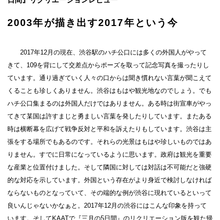
2003年が描き出す2017年という今
2017年12月の現在、渋谷駅のハチ公口には多くの外国人がやって
きて、109を背にして交差点からポーズを取って記念写真を撮ったりし
ています。通り過ぎていく人々の口からは聞き慣れない言葉が聞こえて
くることも珍しくありません。渋谷はもはや観光地なのでしょう。でも
ハチ公口集まるのは外国人だけではありません。ある時は街宣車がやっ
てきて某国は許すまじと勇ましい言葉を発したりしています。またある
時は横断幕を広げて戦争反対と平和を訴えたりもしています。渋谷は主
張をする場所でもあるのです。それらの光景はもはや珍しいものではあ
りません。すでに日常になっているように思います。政府は観光を重要
な産業と位置付けました。そして隣国に対しては対話は不可能だと強硬
的な対応を示しています。外国という存在がより身近で検討しなければ
ならないものとなっていて、その端的な例が渋谷に現れているといって
良いんじゃないかなぁと。2017年12月の渋谷にはこんな印象を持って
います。そしてKAATで『三月の5日間』のリクリエーション版を観た帰