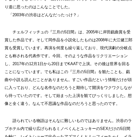
り道に思ったのはこんなことでした。
「2003年の渋谷はどんなだったっけ？」
チェルフィッチュの『三月の5日間』は、2005年に岸田戯曲賞を受
賞した作品です。そして同作品を小説化したものは2008年に大江健三郎
賞も受賞しています。再演を何度も繰り返しており、現代演劇の分岐点
とも称される代表作です。今回、そのような作品をリクリエーション
し、2017年の12月1日から20日までKAATで上演。その後は世界を回る
ことになっています。でも私はこの『三月の5日間』を観たことも、戯
曲や小説も読んだことがありません。すごい作品だという情報だけが頭
に入っており、どんな名作なのだろうと期待して開演をワクワクしなが
ら待っていたのです。そして始まった上演を観てびっくりしました。想
像と全く違う。なんて不思議な作品なのだろうと思ったのです。
語られている物語はそんなに難しいものではありません。渋谷のラ
ブホテル内で繰り広げられるミノベくんとユッキーのSEXだけの5日間
を軸に、レイトショーで出会ったアズマくんとミッフィーちゃん、イラ