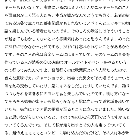
キーたちもいなくて、実際にいるのはミノベくんやユッキーたちのこと
を面白おかしく語る人たち。本当か嘘かなんてどうでも良く、若者の街
である渋谷で生まれた都市伝説かもしれないミノベくんとユッキーの物
語を楽しんでいる若者たちなのです。そのころの渋谷にはそういうこと
が起きてもおかしくないという雰囲気はあったと思うんですよ。めった
に渋谷に行かなかった私ですら、渋谷には忘れられないことがあるから
です。そのころの私は音楽ゲームにはまっていて、そのゲームの音楽を
作っている人が渋谷のClub Asiaでオールナイトイベントをやるという
ので行ってみたんですよ。普段行くのは秋葉原という人間だったので、
色んな意味でカルチャーショック。出会った男女がその場でうぇーいと
酒を酌み交わしていたり、急にキスをしだしたりしていたんです。踊り
つつもそれを遠巻きに面白いなぁと楽しんでいたのです。明け方になっ
てそろそろ始発が出るから帰ろうかなぁと駅に向かって道玄坂を歩いて
いたら、街角にアジア系の娼婦が至るところに立っていました。怖いな
ぁと思いながら歩いていると、そのうちの1人が1万円でどうですかぁと
ついてくるんですね。そして私が走り出すとその人も走ってついてく
る。超怖えぇぇぇぇとコンビニに駆け込んだのだけど、その人は私が出