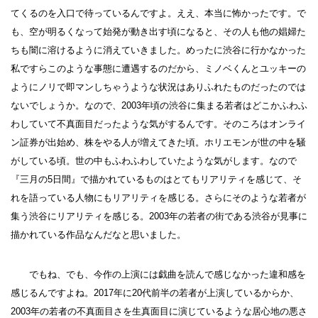
てくるのを入口で待っているんですよ。ええ、本当に怖かったです。で
も、空が明るくなって始発が動き出す頃になると、その人も他の娼婦た
ちも闇に溶けるように消えていきました。めったに渋谷に行かなかった
私ですらこのような事態に遭遇するのだから、ミノベくんとユッキーの
ようにノリで即マンしちゃうような状況はありふれたものだったのでは
ないでしょうか。なので、2003年頃の渋谷に集まる若者はどこかふわふ
わしていて不真面目だったような気がするんです。そのころはオンライ
ン証券が出始め、株をやる人が増えてきた頃。ホリエモンが世の中を騒
がしている頃。世の中もふわふわしていたような気がします。なので
『三月の5日間』で描かれているものはとてもリアリティを感じて、そ
れを語っている人物にもリアリティを感じる。さらにそのような若者が
集う渋谷にリアリティを感じる。2003年の若者の街である渋谷が見事に
描かれている作品なんだなと思いました。
でもね、でも、今作の上演には戯曲を読んで感じなかった違和感を
感じるんですよね。2017年に20代前半の若者が上演しているからか、
2003年の若者の不真面目さを生真面目に演じているような居心地の悪さ