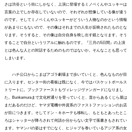
さは渋谷という街にしかなく、上演に登場するミノベくんやユッキーは
言葉の上でしか存在していないので、それぞれが想像している像が違う
のです。そしてミノベくんやユッキーがどういう人物なのかという情報
があまりにもないので、その像はそれまでの人生が反映されたものとな
ります。そうすると、その像は自分自身を映し出す鏡となります。そう
することで自分というリアルに触れるのです。『三月の5日間』の上演
とは色んな人との対話するためのものではないか。そんなことも思って
しまいます。
ハチ公口からこまばアゴラ劇場まで歩いていくと、色んなものが目
に入ります。センター街の看板は既になく、今ではバスケットボールス
トリートに。ブックファーストもヴィレッジヴァンガードになりまし
た。Bunkamuraまで文化村通りを登っていくと、昔からあるくじら屋は
まだあるのだけど、ヤマダ電機や外資系のファストファッションのお店
が目につきます。そしてドン・キホーテも移転し、もともとあったとこ
ろはシャッターが降ろされて何語か分からない文字で落書きもされてい
ます。ヤマンバの姿はすでになく、ヒジャブを巻いているアジア系の女