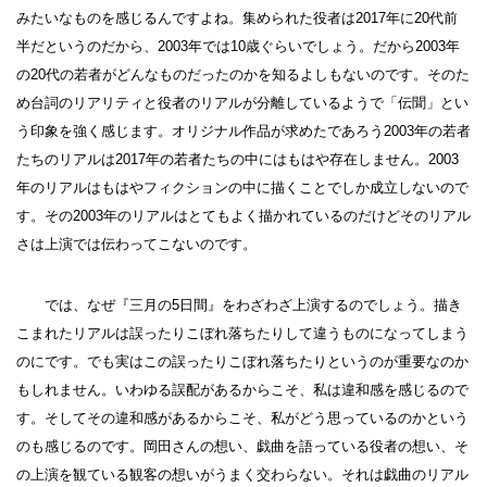
みたいなものを感じるんですよね。集められた役者は2017年に20代前
半だというのだから、2003年では10歳ぐらいでしょう。だから2003年
の20代の若者がどんなものだったのかを知るよしもないのです。そのた
め台詞のリアリティと役者のリアルが分離しているようで「伝聞」とい
う印象を強く感じます。オリジナル作品が求めたであろう2003年の若者
たちのリアルは2017年の若者たちの中にはもはや存在しません。2003
年のリアルはもはやフィクションの中に描くことでしか成立しないので
す。その2003年のリアルはとてもよく描かれているのだけどそのリアル
さは上演では伝わってこないのです。
では、なぜ『三月の5日間』をわざわざ上演するのでしょう。描き
こまれたリアルは誤ったりこぼれ落ちたりして違うものになってしまう
のにです。でも実はこの誤ったりこぼれ落ちたりというのが重要なのか
もしれません。いわゆる誤配があるからこそ、私は違和感を感じるので
す。そしてその違和感があるからこそ、私がどう思っているのかという
のも感じるのです。岡田さんの想い、戯曲を語っている役者の想い、そ
の上演を観ている観客の想いがうまく交わらない。それは戯曲のリアル