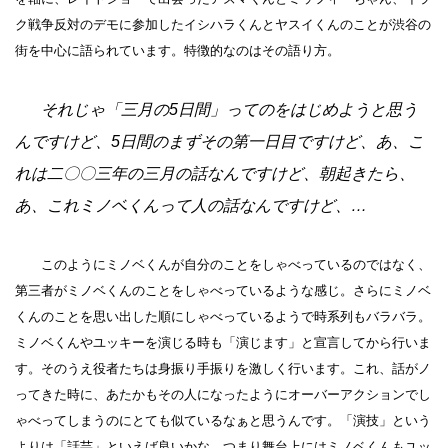
ク戦争反対のデモに参加したイシハラくんとヤスイくんのことが渋谷の
街を中心に語られています。特徴的なのはその語り方。
それじゃ「三月の5日間」ってのをはじめようと思う
んですけど、5日間のまずその第一日目ですけど、あ、こ
れは二〇〇三年の三月の話なんですけど、朝起きたら、
あ、これミノベくんって人の話なんですけど、…
このようにミノベくんが自分のことをしゃべっているのではなく、
第三者がミノベくんのことをしゃべっているような感じ。さらにミノベ
くんのことを思い出した順にしゃべっているようで時系列もバラバラ。
ミノベくんやユッキーを演じる時も「演じます」と宣言してから行いま
す。そのうえ役者たちは身振り手振りを激しく行います。これ、話がノ
ってきた時に、あたかもその人になったようにオーバーアクションでし
ゃべってしまうのにとても似ているなぁと思うんです。「演技」という
よりは「話芸」といえば良いかな。つまり舞台上にはミノベくんもユッ