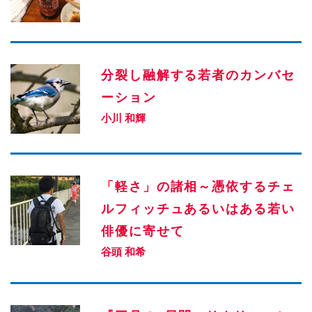
分裂し融解する若者のカンバセ
ーション
小川 和輝
「軽さ」の諸相～憑依するチェ
ルフィッチュあるいはある若い
俳優に寄せて
谷頭 和希