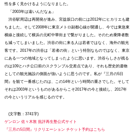
性を多く見かけるようになりました。
「2003年は遠いんだなぁ」
渋谷駅周辺は再開発が進み、宮益坂口の前には2012年にヒカリエも建
ちました。そして2008年に東京メトロ副都心線が開通し、今では東急東
横線と接続して横浜の元町中華街まで繋がりました。そのため乗降者数
も減ってしまいました。渋谷の街に来る人は若者ではなく、海外の観光
客です。2017年の渋谷は「若者の街」という特別なものではなく、東京
にある一つの地域となってしまったように思います。渋谷らしさが残る
のは109とハチ公口前のスクランブル交差点であり、それも歴史的遺物
としての観光施設の側面が強いように思うのです。私が『三月の5日
間』を観て一番感じたのは、この14年という時間の重さでした。そして
それは2003年というものがあるからこそ2017年の今と接続し、2017年
の今というリアルを感じるのです。
(文字数：3741字)
ゲンロン 佐々木敦 批評再生塾公式サイト
『三月の5日間』リクリエーション チケット予約はこちら