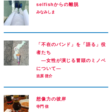
selfishからの離脱
みなみしま
「不在のバンド」を「語る」役
者たち
—女性が演じる冒頭のミノベ
について—
吉原 啓介
想像力の彼岸
寺門 信